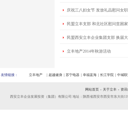
庆祝三八妇女节 发放礼品慰问女
民盟立丰支部 和北社区慰问贫困
民盟西安立丰企业集团支部 换届
立丰地产2014年秋游活动
友情链接：
立丰地产
超越健身
苏宁电器
幸福蓝海
长江学院
中城联
网站首页
-
关于立丰
-
资讯
西安立丰企业发展投资（集团）有限公司 地址：陕西省西安市西安市东大街119号 联