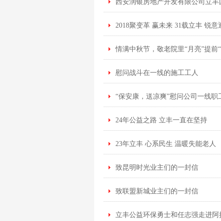
西安润银房地产开发有限公司立丰
2018聚变革 赢未来 31载立丰 
情满中秋节，敬老院里“月亮”提前“
慰问战斗在一线的施工工人
“保安康，送凉爽”慰问公司一线职
24年公益之路 立丰一直在坚持
23年立丰 心系民生 温暖失能老人
致昆明时光业主们的一封信
致联盟新城业主们的一封信
立丰公益环保勇士和任志强走进阿